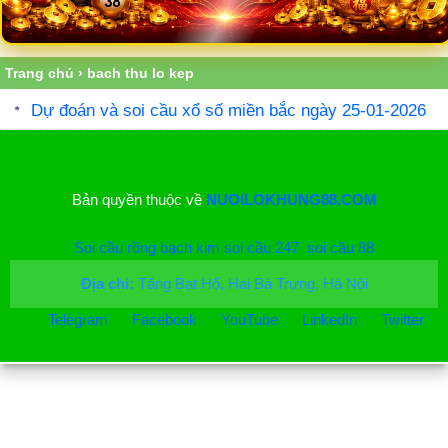
Trang chủ
›
bach thu lo kep
Dự đoán và soi cầu xổ số miền bắc ngày 25-01-2026
Bản quyền thuộc về
NUOILOKHUNG88.COM
Soi cầu rồng bạch kim
soi cầu 247
soi cầu 88
Địa chỉ:
Tăng Bạt Hổ, Hai Bà Trưng, Hà Nội
Telegram
Facebook
YouTube
LinkedIn
Twitter