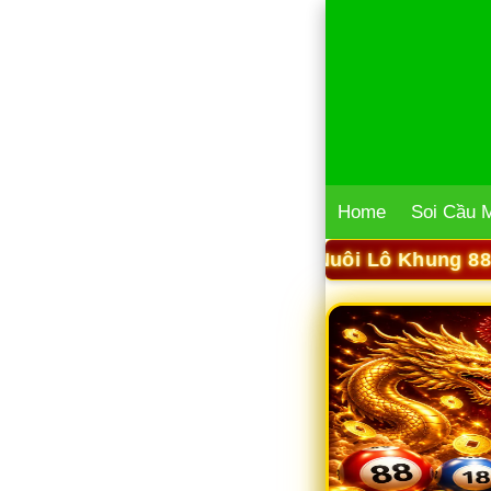
Home
Soi Cầu 
Cầu 247 ✦ Rồng Bạch Kim ✦ Nuôi Lô Khung 88 ✦ 