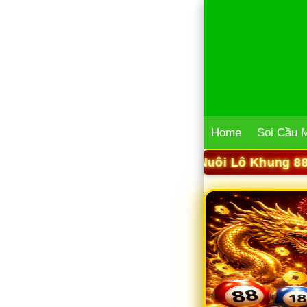
Home
Soi Cầu 
 Cầu 247 ✦ Rồng Bạch Kim ✦ Nuôi Lô Khung 88 ✦ 