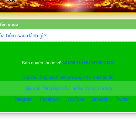
đền chùa
ùa hôm sau đánh gì?
Bản quyền thuộc về
NUOILOKHUNG88.COM
Soi cầu rồng bạch kim
soi cầu 247
soi cầu 88
Địa chỉ:
Tăng Bạt Hổ, Hai Bà Trưng, Hà Nội
Telegram
Facebook
YouTube
LinkedIn
Twitter