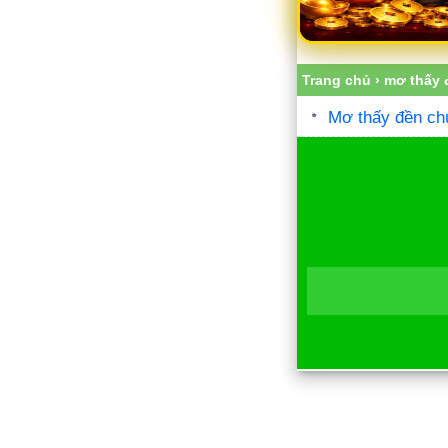
Trang chủ
›
mơ thấy 
Mơ thấy đền ch