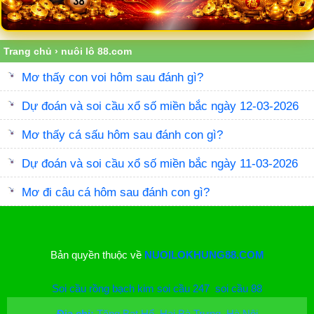
Trang chủ
›
nuôi lô 88.com
Mơ thấy con voi hôm sau đánh gì?
Dự đoán và soi cầu xổ số miền bắc ngày 12-03-2026
Mơ thấy cá sấu hôm sau đánh con gì?
Dự đoán và soi cầu xổ số miền bắc ngày 11-03-2026
Mơ đi câu cá hôm sau đánh con gì?
Bản quyền thuộc về
NUOILOKHUNG88.COM
Soi cầu rồng bạch kim
soi cầu 247
soi cầu 88
Địa chỉ:
Tăng Bạt Hổ, Hai Bà Trưng, Hà Nội