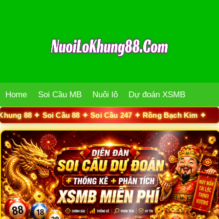
Home
Soi Cầu MB
Nuôi lô
Dự đoán XSMB
hung 88 ✦ Soi Cầu 88 ✦ Soi Cầu 247 ✦ Rồng Bạch Kim ✦