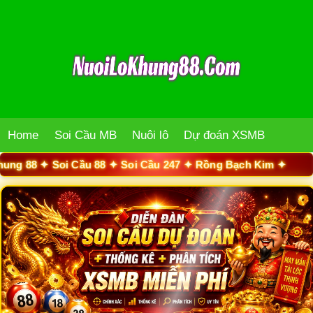
Home
Soi Cầu MB
Nuôi lô
Dự đoán XSMB
ung 88 ✦ Soi Cầu 88 ✦ Soi Cầu 247 ✦ Rồng Bạch Kim ✦