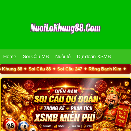
Home
Soi Cầu MB
Nuôi lô
Dự đoán XSMB
 Khung 88 ✦ Soi Cầu 88 ✦ Soi Cầu 247 ✦ Rồng Bạch Kim ✦