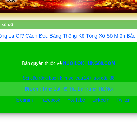
 xổ số
ổng Là Gì? Cách Đọc Bảng Thống Kê Tổng Xổ Số Miền Bắc
Bản quyền thuộc về
NUOILOKHUNG88.COM
Soi cầu rồng bạch kim
soi cầu 247
soi cầu 88
Địa chỉ:
Tăng Bạt Hổ, Hai Bà Trưng, Hà Nội
Telegram
Facebook
YouTube
LinkedIn
Twitter