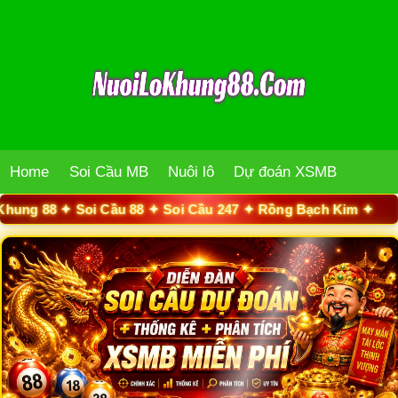
Home
Soi Cầu MB
Nuôi lô
Dự đoán XSMB
hung 88 ✦ Soi Cầu 88 ✦ Soi Cầu 247 ✦ Rồng Bạch Kim ✦