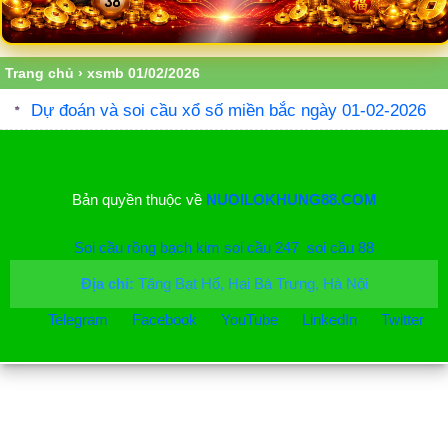
Trang chủ
›
xsmb 01/02/2026
Dự đoán và soi cầu xổ số miền bắc ngày 01-02-2026
Bản quyền thuộc về
NUOILOKHUNG88.COM
Soi cầu rồng bạch kim
soi cầu 247
soi cầu 88
Địa chỉ:
Tăng Bạt Hổ, Hai Bà Trưng, Hà Nội
Telegram
Facebook
YouTube
LinkedIn
Twitter