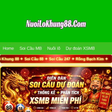
Home
Soi Cầu MB
Nuôi lô
Dự đoán XSMB
 Khung 88 ✦ Soi Cầu 88 ✦ Soi Cầu 247 ✦ Rồng Bạch Kim ✦