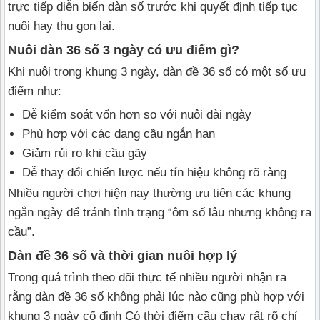
trực tiếp diễn biến dàn số trước khi quyết định tiếp tục
nuôi hay thu gọn lại.
Nuôi dàn 36 số 3 ngày có ưu điểm gì?
Khi nuôi trong khung 3 ngày, dàn đề 36 số có một số ưu
điểm như:
Dễ kiểm soát vốn hơn so với nuôi dài ngày
Phù hợp với các dạng cầu ngắn hạn
Giảm rủi ro khi cầu gãy
Dễ thay đổi chiến lược nếu tín hiệu không rõ ràng
Nhiều người chơi hiện nay thường ưu tiên các khung
ngắn ngày để tránh tình trạng “ôm số lâu nhưng không ra
cầu”.
Dàn đề 36 số và thời gian nuôi hợp lý
Trong quá trình theo dõi thực tế nhiều người nhận ra
rằng dàn đề 36 số không phải lúc nào cũng phù hợp với
khung 3 ngày cố định Có thời điểm cầu chạy rất rõ chỉ