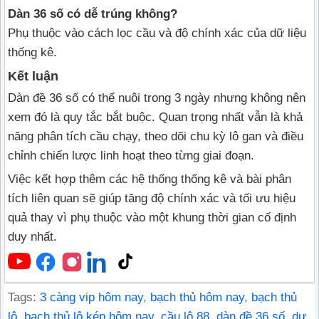
Dàn 36 số có dễ trúng không?
Phụ thuộc vào cách lọc cầu và độ chính xác của dữ liệu
thống kê.
Kết luận
Dàn đề 36 số có thể nuôi trong 3 ngày nhưng không nên
xem đó là quy tắc bắt buộc. Quan trọng nhất vẫn là khả
năng phân tích cầu chạy, theo dõi chu kỳ lô gan và điều
chỉnh chiến lược linh hoạt theo từng giai đoạn.
Việc kết hợp thêm các hệ thống thống kê và bài phân
tích liên quan sẽ giúp tăng độ chính xác và tối ưu hiệu
quả thay vì phụ thuộc vào một khung thời gian cố định
duy nhất.
Tags:
3 càng vip hôm nay
,
bạch thủ hôm nay
,
bạch thủ
lô
,
bạch thủ lô kép hôm nay
,
cầu lô 88
,
dàn đề 36 số
,
dự