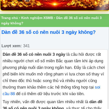
Trang chủ
›
Kinh nghiệm XSMB
›
Dàn đề 36 số có nên nuôi 3
ngày không?
Dàn đề 36 số có nên nuôi 3 ngày không?
Lượt xem:
341
Dàn đề 36 số có nên nuôi 3 ngày
là câu hỏi được rất
nhiều người chơi xổ số miền Bắc quan tâm khi áp dụng
phương pháp nuôi dàn trong ngắn hạn. Đây là cách chơi
phổ biến khi muốn mở rộng phạm vi lựa chọn số thay vì
chỉ theo độc thủ hoặc song thủ và nhiều người cũng
thường tham khảo thêm các hệ thống tổng hợp tại
soi
cầu 88
để có thêm dữ liệu trước khi vào tiền.
Tuy nhiên, vấn đề được quan tâm nhiều nhất là
dàn đề
36 số có nên nuôi 3 ngày không
, và thực tế cho thấy