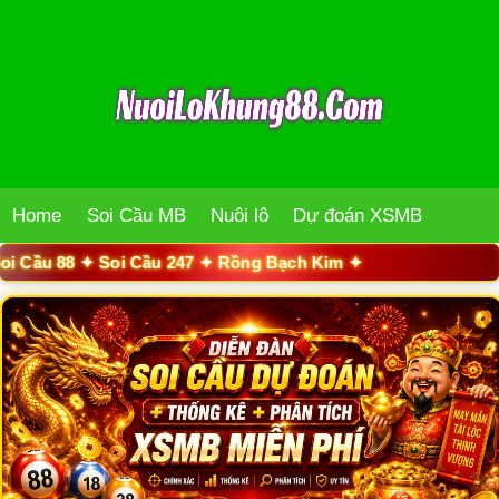
Home
Soi Cầu MB
Nuôi lô
Dự đoán XSMB
88 ✦ Soi Cầu 247 ✦ Rồng Bạch Kim ✦