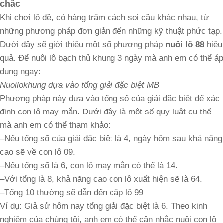
chắc
Khi chơi lô đề, có hàng trăm cách soi cầu khác nhau, từ
những phương pháp đơn giản đến những kỹ thuật phức tạp.
Dưới đây sẽ giới thiệu một số phương pháp
nuôi lô 88
hiệu
quả. Để nuôi lô bạch thủ khung 3 ngày mà anh em có thể áp
dụng ngay:
Nuoilokhung dựa vào tổng giải đặc biệt MB
Phương pháp này dựa vào tổng số của giải đặc biệt để xác
định con lô may mắn. Dưới đây là một số quy luật cụ thể
mà anh em có thể tham khảo:
–
Nếu tổng số của giải đặc biệt là 4, ngày hôm sau khả năng
cao sẽ về con lô 09.
–
Nếu tổng số là 6, con lô may mắn có thể là 14.
–
Với tổng là 8, khả năng cao con lô xuất hiện sẽ là 64.
–
Tổng 10 thường sẽ dẫn đến cặp lô 99
Ví dụ: Giả sử hôm nay tổng giải đặc biệt là 6. Theo kinh
nghiệm của chúng tôi, anh em có thể cân nhắc nuôi con lô