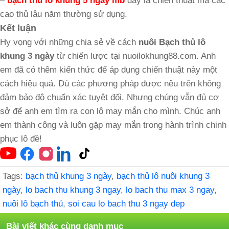
–
bạch thủ lô khung 5 ngày mb
đây là chiến thuật mà các
cao thủ lâu năm thường sử dụng.
Kết luận
Hy vọng với những chia sẻ về cách
nuôi Bạch thủ lô
khung 3 ngày
từ chiến lược
tại nuoilokhung88.com
. Anh
em đã có thêm kiến thức để áp dụng chiến thuật này một
cách hiệu quả. Dù các phương pháp được nêu trên không
đảm bảo độ chuẩn xác tuyệt đối. Nhưng chúng vẫn đủ cơ
sở để anh em tìm ra con lô may mắn cho mình. Chúc anh
em thành công và luôn gặp may mắn trong hành trình chinh
phục lô đề!
Tags:
bạch thủ khung 3 ngày
,
bạch thủ lô nuôi khung 3
ngày
,
lo bach thu khung 3 ngay
,
lo bach thu max 3 ngay
,
nuôi lô bạch thủ
,
soi cau lo bach thu 3 ngay dep
Bài viết khác cùng danh mục