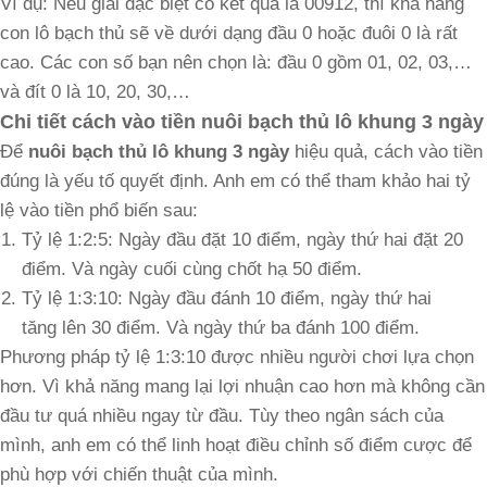
Ví dụ: Nếu giải đặc biệt có kết quả là 00912, thì khả năng
con lô bạch thủ sẽ về dưới dạng đầu 0 hoặc đuôi 0 là rất
cao. Các con số bạn nên chọn là: đầu 0 gồm 01, 02, 03,…
và đít 0 là 10, 20, 30,…
Chi tiết cách vào tiền nuôi bạch thủ lô khung 3 ngày
Để
nuôi
bạch thủ lô khung 3 ngày
hiệu quả, cách vào tiền
đúng là yếu tố quyết định. Anh em có thể tham khảo hai tỷ
lệ vào tiền phổ biến sau:
Tỷ lệ 1:2:5: Ngày đầu đặt 10 điểm, ngày thứ hai đặt 20
điểm. Và ngày cuối cùng chốt hạ 50 điểm.
Tỷ lệ 1:3:10: Ngày đầu đánh 10 điểm, ngày thứ hai
tăng lên 30 điểm. Và ngày thứ ba đánh 100 điểm.
Phương pháp tỷ lệ 1:3:10 được nhiều người chơi lựa chọn
hơn. Vì khả năng mang lại lợi nhuận cao hơn mà không cần
đầu tư quá nhiều ngay từ đầu. Tùy theo ngân sách của
mình, anh em có thể linh hoạt điều chỉnh số điểm cược để
phù hợp với chiến thuật của mình.