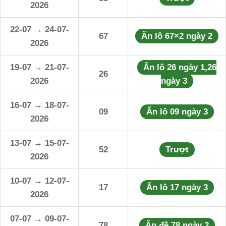
2026
22-07 → 24-07-
67
Ăn lô 67×2 ngày 2
2026
19-07 → 21-07-
Ăn lô 26 ngày 1,26
26
2026
ngày 3
16-07 → 18-07-
09
Ăn lô 09 ngày 3
2026
13-07 → 15-07-
52
Trượt
2026
10-07 → 12-07-
17
Ăn lô 17 ngày 3
2026
07-07 → 09-07-
78
Ăn đề 78 ngày 2