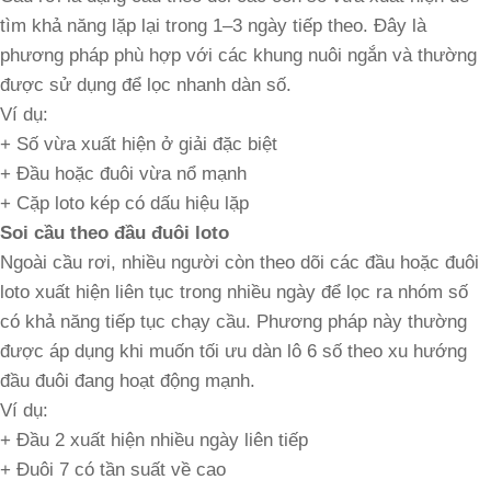
tìm khả năng lặp lại trong 1–3 ngày tiếp theo. Đây là
phương pháp phù hợp với các khung nuôi ngắn và thường
được sử dụng để lọc nhanh dàn số.
Ví dụ:
+ Số vừa xuất hiện ở giải đặc biệt
+ Đầu hoặc đuôi vừa nổ mạnh
+ Cặp loto kép có dấu hiệu lặp
Soi cầu theo đầu đuôi loto
Ngoài cầu rơi, nhiều người còn theo dõi các đầu hoặc đuôi
loto xuất hiện liên tục trong nhiều ngày để lọc ra nhóm số
có khả năng tiếp tục chạy cầu. Phương pháp này thường
được áp dụng khi muốn tối ưu dàn lô 6 số theo xu hướng
đầu đuôi đang hoạt động mạnh.
Ví dụ:
+ Đầu 2 xuất hiện nhiều ngày liên tiếp
+ Đuôi 7 có tần suất về cao