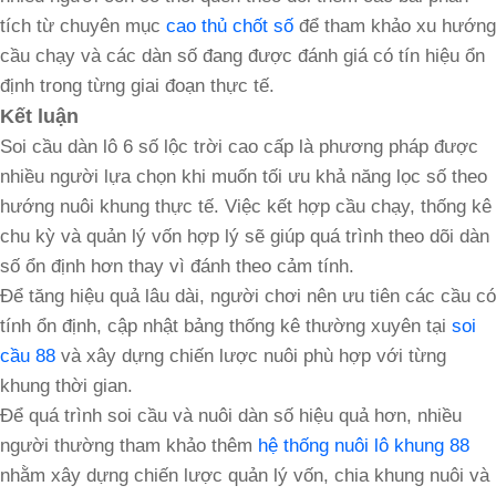
tích từ chuyên mục
cao thủ chốt số
để tham khảo xu hướng
cầu chạy và các dàn số đang được đánh giá có tín hiệu ổn
định trong từng giai đoạn thực tế.
Kết luận
Soi cầu dàn lô 6 số lộc trời cao cấp là phương pháp được
nhiều người lựa chọn khi muốn tối ưu khả năng lọc số theo
hướng nuôi khung thực tế. Việc kết hợp cầu chạy, thống kê
chu kỳ và quản lý vốn hợp lý sẽ giúp quá trình theo dõi dàn
số ổn định hơn thay vì đánh theo cảm tính.
Để tăng hiệu quả lâu dài, người chơi nên ưu tiên các cầu có
tính ổn định, cập nhật bảng thống kê thường xuyên tại
soi
cầu 88
và xây dựng chiến lược nuôi phù hợp với từng
khung thời gian.
Để quá trình soi cầu và nuôi dàn số hiệu quả hơn, nhiều
người thường tham khảo thêm
hệ thống nuôi lô khung 88
nhằm xây dựng chiến lược quản lý vốn, chia khung nuôi và