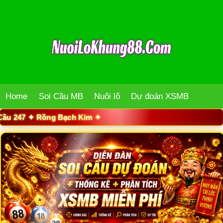
Home
Soi Cầu MB
Nuôi lô
Dự đoán XSMB
 Rồng Bạch Kim ✦