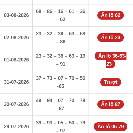
68 – 86 – 16 – 61 – 26
03-08-2026
Ăn lô 62
– 62
23 – 32 – 36 – 63 – 68
02-08-2026
Ăn lô 23
– 86
23 – 32 – 36 – 63 – 19
Ăn lô 36-63-
01-08-2026
– 91
23
37 – 73 – 07 – 70 – 56
31-07-2026
Trượt
-65
49 – 94 – 07 – 70 – 78
30-07-2026
Ăn lô 87
-87
39 – 93 – 05 – 50 – 79
29-07-2026
Ăn lô 05-79
– 97