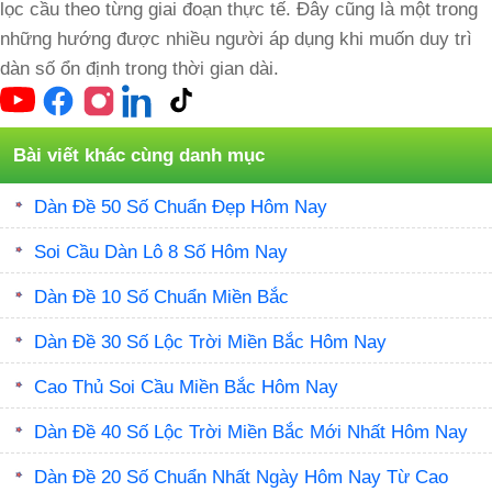
lọc cầu theo từng giai đoạn thực tế. Đây cũng là một trong
những hướng được nhiều người áp dụng khi muốn duy trì
dàn số ổn định trong thời gian dài.
Bài viết khác cùng danh mục
Dàn Đề 50 Số Chuẩn Đẹp Hôm Nay
Soi Cầu Dàn Lô 8 Số Hôm Nay
Dàn Đề 10 Số Chuẩn Miền Bắc
Dàn Đề 30 Số Lộc Trời Miền Bắc Hôm Nay
Cao Thủ Soi Cầu Miền Bắc Hôm Nay
Dàn Đề 40 Số Lộc Trời Miền Bắc Mới Nhất Hôm Nay
Dàn Đề 20 Số Chuẩn Nhất Ngày Hôm Nay Từ Cao