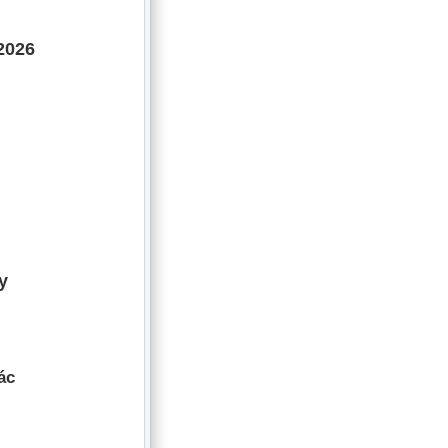
2026
y
ác