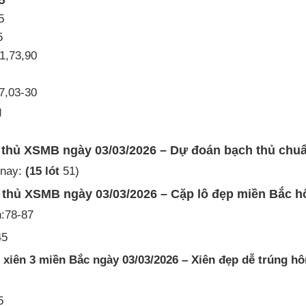
5
5
5
1,73,90
7,03-30
g
 thủ XSMB ngày 03/03/2026 – Dự đoán bạch thủ chu
m
nay:
(15 lót
51)
 thủ XSMB ngày 03
/03/2026
– Cặp lô đẹp miền Bắc 
h:78-87
45
, xiên 3 miền Bắc ngày 03
/03/2026
– Xiên đẹp dễ trúng h
5