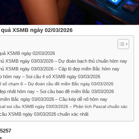
t quả XSMB ngày 02/03/2026
 quả XSMB ngày 02/03/2026
thủ XSMB ngày 03/03/2026 – Dự đoán bạch thủ chuẩn hôm nay
thủ XSMB ngày 03/03/2026 – Cặp lô đẹp miền Bắc hôm nay
ẹp hôm nay – Soi cầu 4 số XSMB ngày 03/03/2026
0 số chạm 6 – Dự đoán cầu đề miền Bắc ngày 03/03/2026
đẹp nhất hôm nay – Soi cầu bao đề miền Bắc 03/03/2026
p miền Bắc ngày 03/03/2026 – Cầu kép dễ nổ hôm nay
al soi cầu XSMB ngày 03/03/2026 – Phân tích Pascal chuẩn xác
i cầu XSMB ngày 03/03/2026 chuẩn xác nhất
5257