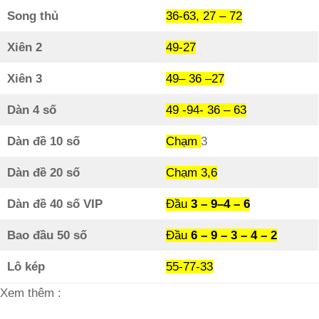
Song thủ
36-63, 27 – 72
Xiên 2
49-27
Xiên 3
49– 36 –27
Dàn 4 số
49 -94- 36 – 63
Dàn đề 10 số
Chạm
3
Dàn đề 20 số
Chạm 3,6
Dàn đề 40 số VIP
Đầu
3 – 9–4 – 6
Bao đầu 50 số
Đầu
6 – 9 – 3 – 4 – 2
Lô kép
55-77-33
Xem thêm :