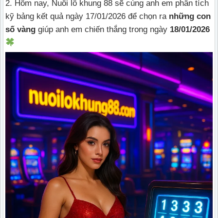
2. Hôm nay, Nuôi lô khung 88 sẽ cùng anh em phân tích
kỹ bảng kết quả ngày 17/01/2026 để chọn ra
những con
số vàng
giúp anh em chiến thắng trong ngày
18/01/2026