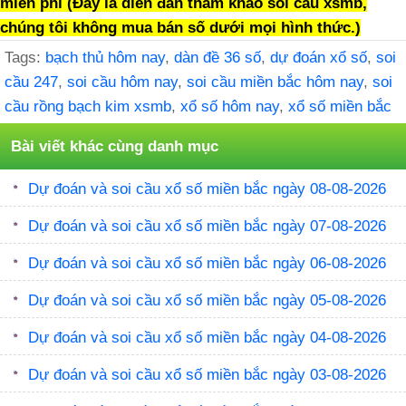
miễn phí (Đây là diễn đàn tham khảo soi cầu xsmb,
chúng tôi không mua bán số dưới mọi hình thức.)
Tags:
bạch thủ hôm nay
,
dàn đề 36 số
,
dự đoán xổ số
,
soi
cầu 247
,
soi cầu hôm nay
,
soi cầu miền bắc hôm nay
,
soi
cầu rồng bạch kim xsmb
,
xổ số hôm nay
,
xổ số miền bắc
Bài viết khác cùng danh mục
Dự đoán và soi cầu xổ số miền bắc ngày 08-08-2026
Dự đoán và soi cầu xổ số miền bắc ngày 07-08-2026
Dự đoán và soi cầu xổ số miền bắc ngày 06-08-2026
Dự đoán và soi cầu xổ số miền bắc ngày 05-08-2026
Dự đoán và soi cầu xổ số miền bắc ngày 04-08-2026
Dự đoán và soi cầu xổ số miền bắc ngày 03-08-2026