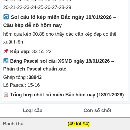
20-21-22-23-24-25-26-27-28-29
Soi cầu lô kép miền Bắc ngày 18
/01/2026
–
Cầu kép dễ nổ hôm nay
hôm qua kép 00,88 cho thấy các cặp kép đẹp có thể
xuất hiện :
Kép đẹp:
33-55-22
Bảng Pascal soi cầu XSMB ngày
18/01/2026
–
Phân tích Pascal chuẩn xác
Ghép tổng :
38842
Lô Pascal: 15-16
Tổng hợp chốt số miền Bắc hôm nay (18/01/2026)
Loại cầu
Con số chốt
Bạch thủ
(49 lót 94)