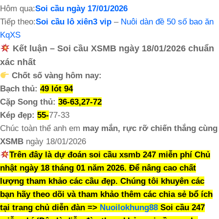
Hôm qua:
Soi cầu ngày 17/01/2026
Tiếp theo:
Soi cầu lô xiên3 vip
–
Nuôi dàn đề 50 số bao ăn
KqXS
Kết luận – Soi cầu XSMB ngày 18/01/2026 chuẩn
xác nhất
Chốt số vàng hôm nay:
Bạch thủ:
49 lót 94
Cặp
Song thủ:
36-63,27-72
Kép đẹp:
55-
77-33
Chúc toàn thể anh em
may mắn, rực rỡ chiến thắng cùng
XSMB
ngày 18/01/2026
Trên đây là dự đoán soi cầu xsmb 247 miễn phí Chủ
nhật ngày 18 tháng 01 năm 2026. Để nâng cao chất
lượng tham khảo các cầu đẹp. Chúng tôi khuyên các
bạn hãy theo dõi và tham khảo thêm các chia sẻ bổ ích
tại trang chủ diễn đàn =>
Nuoilokhung88
Soi cầu
247