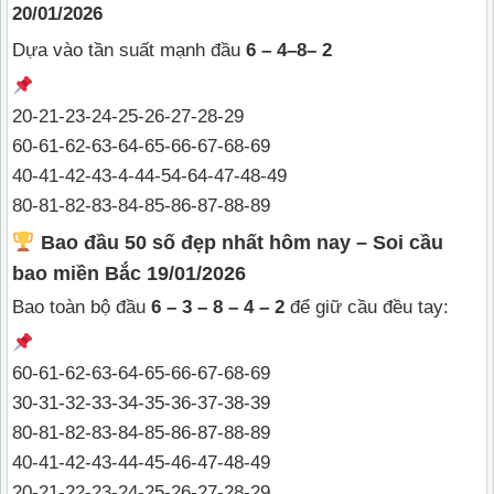
20/01/2026
Dựa vào tần suất mạnh đầu
6 – 4–8– 2
20-21-23-24-25-26-27-28-29
60-61-62-63-64-65-66-67-68-69
40-41-42-43-4-44-54-64-47-48-49
80-81-82-83-84-85-86-87-88-89
Bao đầu 50 số đẹp nhất hôm nay – Soi cầu
bao miền Bắc
19/01/2026
Bao toàn bộ đầu
6 – 3 – 8 – 4 – 2
để giữ cầu đều tay:
60-61-62-63-64-65-66-67-68-69
30-31-32-33-34-35-36-37-38-39
80-81-82-83-84-85-86-87-88-89
40-41-42-43-44-45-46-47-48-49
20-21-22-23-24-25-26-27-28-29