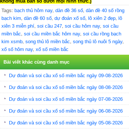
không mua bán số dưới mọi hình thức.)
Tags:
bạch thủ hôm nay
,
dàn đề 36 số
,
dàn đề 40 số rồng
bạch kim
,
dàn đề 60 số
,
dự đoán xổ số
,
lô xiên 2 đẹp
,
lô
xiên 3 miễn phí
,
soi cầu 247
,
soi cầu hôm nay
,
soi cầu
miền bắc
,
soi cầu miền bắc hôm nay
,
soi cầu rồng bạch
kim xsmb
,
song thủ lô miền bắc
,
song thủ lô nuôi 5 ngày
,
xổ số hôm nay
,
xổ số miền bắc
Bài viết khác cùng danh mục
Dự đoán và soi cầu xổ số miền bắc ngày 09-08-2026
Dự đoán và soi cầu xổ số miền bắc ngày 08-08-2026
Dự đoán và soi cầu xổ số miền bắc ngày 07-08-2026
Dự đoán và soi cầu xổ số miền bắc ngày 06-08-2026
Dự đoán và soi cầu xổ số miền bắc ngày 05-08-2026