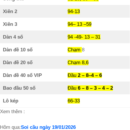
Xiên 2
94-13
Xiên 3
94– 13 –59
Dàn 4 số
94 -49- 13 – 31
Dàn đề 10 số
Chạm
8
Dàn đề 20 số
Chạm 8,6
Dàn đề 40 số VIP
Đầu
2 – 8–4 – 6
Bao đầu 50 số
Đầu
6 – 8 – 3 – 4 – 2
Lô kép
66-33
Xem thêm :
Hôm qua:
Soi cầu ngày 19/01/2026