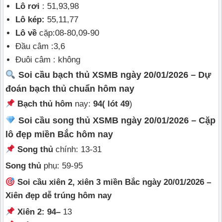
Lô rơi
: 51,93,98
Lô kép:
55,11,77
Lô về
cặp:08-80,09-90
Đầu câm :3,6
Đuôi câm : không
Soi cầu bạch thủ XSMB ngày 20/01/2026 – Dự
đoán bạch thủ chuẩn hôm nay
Bạch thủ hôm
nay:
94( lót 49
)
Soi cầu song thủ XSMB ngày
20/01/2026
– Cặp
lô đẹp miền Bắc hôm nay
Song thủ
chính: 13-31
Song thủ
phụ: 59-95
Soi cầu xiên 2, xiên 3 miền Bắc ngày 20
/01/2026
–
Xiên đẹp dễ trúng hôm nay
Xiên 2: 94–
13