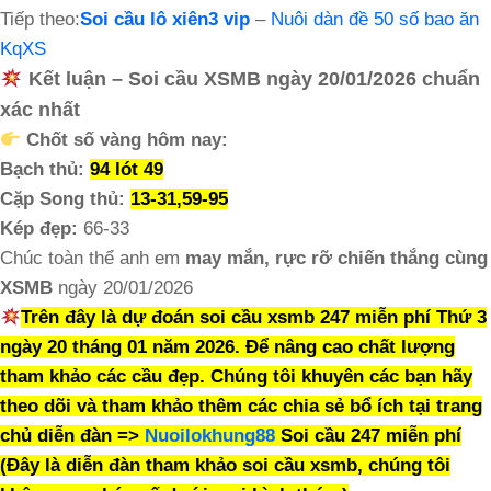
Tiếp theo:
Soi cầu lô xiên3 vip
–
Nuôi dàn đề 50 số bao ăn
KqXS
Kết luận – Soi cầu XSMB ngày 20/01/2026 chuẩn
xác nhất
Chốt số vàng hôm nay:
Bạch thủ:
94 lót 49
Cặp
Song thủ:
13-31,59-95
Kép đẹp:
66-33
Chúc toàn thể anh em
may mắn, rực rỡ chiến thắng cùng
XSMB
ngày 20/01/2026
Trên đây là dự đoán soi cầu xsmb 247 miễn phí Thứ 3
ngày 20 tháng 01 năm 2026. Để nâng cao chất lượng
tham khảo các cầu đẹp. Chúng tôi khuyên các bạn hãy
theo dõi và tham khảo thêm các chia sẻ bổ ích tại trang
chủ diễn đàn =>
Nuoilokhung88
Soi cầu
247 miễn phí
(Đây là diễn đàn tham khảo soi cầu xsmb, chúng tôi