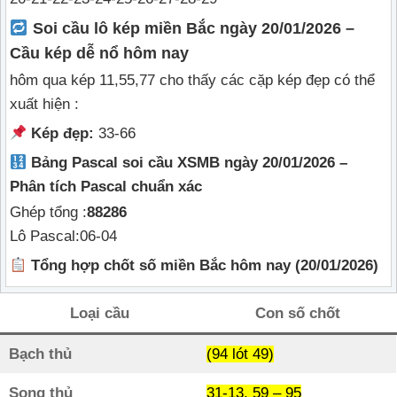
Soi cầu lô kép miền Bắc ngày 20
/01/2026
–
Cầu kép dễ nổ hôm nay
hôm qua kép 11,55,77 cho thấy các cặp kép đẹp có thể
xuất hiện :
Kép đẹp:
33-66
Bảng Pascal soi cầu XSMB ngày
20/01/2026
–
Phân tích Pascal chuẩn xác
Ghép tổng :
88286
Lô Pascal:06-04
Tổng hợp chốt số miền Bắc hôm nay (20/01/2026)
Loại cầu
Con số chốt
Bạch thủ
(94 lót 49)
Song thủ
31-13, 59 – 95