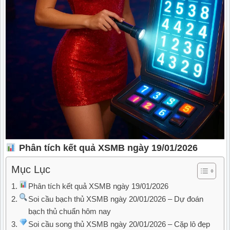
Phân tích kết quả XSMB ngày 19/01/2026
Mục Lục
Phân tích kết quả XSMB ngày 19/01/2026
Soi cầu bạch thủ XSMB ngày 20/01/2026 – Dự đoán
bạch thủ chuẩn hôm nay
Soi cầu song thủ XSMB ngày 20/01/2026 – Cặp lô đẹp