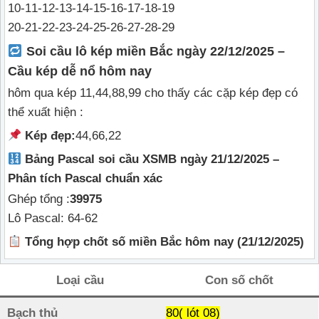
10-11-12-13-14-15-16-17-18-19
20-21-22-23-24-25-26-27-28-29
Soi cầu lô kép miền Bắc ngày 22/12/2025 –
Cầu kép dễ nổ hôm nay
hôm qua kép 11,44,88,99 cho thấy các cặp kép đẹp có
thể xuất hiện :
Kép đẹp:
44,66,22
Bảng Pascal soi cầu XSMB ngày 21/12/2025 –
Phân tích Pascal chuẩn xác
Ghép tổng :
39975
Lô Pascal: 64-62
Tổng hợp chốt số miền Bắc hôm nay (21/12/2025)
Loại cầu
Con số chốt
Bạch thủ
80( lót 08)