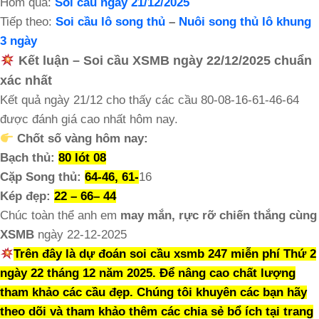
Hôm qua:
Soi cầu ngày 21/12/2025
Tiếp theo:
Soi cầu lô song thủ
–
Nuôi song thủ lô khung
3 ngày
Kết luận – Soi cầu XSMB ngày 22/12/2025 chuẩn
xác nhất
Kết quả ngày 21/12 cho thấy các cầu 80-08-16-61-46-64
được đánh giá cao nhất hôm nay.
Chốt số vàng hôm nay:
Bạch thủ:
80 lót 08
Cặp
Song thủ:
64-46, 61-
16
Kép đẹp:
22 – 66– 44
Chúc toàn thể anh em
may mắn, rực rỡ chiến thắng cùng
XSMB
ngày 22-12-2025
Trên đây là dự đoán soi cầu xsmb 247 miễn phí Thứ 2
ngày 22 tháng 12 năm 2025. Để nâng cao chất lượng
tham khảo các cầu đẹp. Chúng tôi khuyên các bạn hãy
theo dõi và tham khảo thêm các chia sẻ bổ ích tại trang