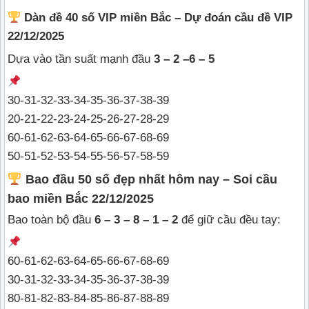
Dàn đề 40 số VIP miền Bắc – Dự đoán cầu đề VIP
22/12/2025
Dựa vào tần suất mạnh đầu
3 – 2 –6 – 5
30-31-32-33-34-35-36-37-38-39
20-21-22-23-24-25-26-27-28-29
60-61-62-63-64-65-66-67-68-69
50-51-52-53-54-55-56-57-58-59
Bao đầu 50 số đẹp nhất hôm nay – Soi cầu
bao miền Bắc 22/12/2025
Bao toàn bộ đầu
6 – 3 – 8 – 1 – 2
để giữ cầu đều tay:
60-61-62-63-64-65-66-67-68-69
30-31-32-33-34-35-36-37-38-39
80-81-82-83-84-85-86-87-88-89