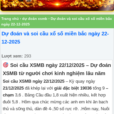
Trang chủ
›
dự đoán xsmb
›
Dự đoán và soi cầu xổ số miền bắc
ngày 22-12-2025
Dự đoán và soi cầu xổ số miền bắc ngày 22-
12-2025
Lượt xem:
293
Soi cầu XSMB ngày 22/12/2025 – Dự đoán
XSMB từ người chơi kinh nghiệm lâu năm
Soi cầu XSMB ngày 22/12/2025
– Kỳ quay ngày
21/12/2025
đã khép lại với
giải đặc biệt
19036
tổng 9
–
chạm
3,6 . Bảng Cầu đầu 1,8 xuất hiện nhiều, kết hợp
đuôi 5,8 . Hôm qua chúc mừng các anh em khi ăn bạch
thủ và s0ng thủ, dàn đề 4-,50 số rực rỡ. .Hôm nay, Nuôi