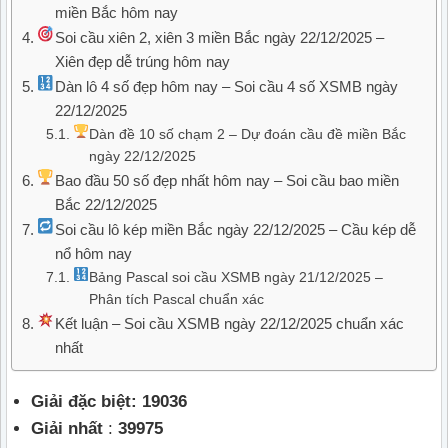
miền Bắc hôm nay
Soi cầu xiên 2, xiên 3 miền Bắc ngày 22/12/2025 –
Xiên đẹp dễ trúng hôm nay
Dàn lô 4 số đẹp hôm nay – Soi cầu 4 số XSMB ngày
22/12/2025
Dàn đề 10 số chạm 2 – Dự đoán cầu đề miền Bắc
ngày 22/12/2025
Bao đầu 50 số đẹp nhất hôm nay – Soi cầu bao miền
Bắc 22/12/2025
Soi cầu lô kép miền Bắc ngày 22/12/2025 – Cầu kép dễ
nổ hôm nay
Bảng Pascal soi cầu XSMB ngày 21/12/2025 –
Phân tích Pascal chuẩn xác
Kết luận – Soi cầu XSMB ngày 22/12/2025 chuẩn xác
nhất
Giải đặc biệt:
19036
Giải nhất
:
39975