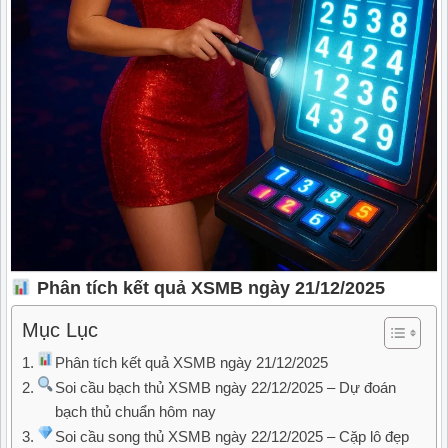
Phân tích kết quả XSMB ngày 21/12/2025
Mục Lục
Phân tích kết quả XSMB ngày 21/12/2025
Soi cầu bạch thủ XSMB ngày 22/12/2025 – Dự đoán
bạch thủ chuẩn hôm nay
Soi cầu song thủ XSMB ngày 22/12/2025 – Cặp lô đẹp