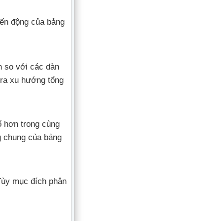
biến động của bảng
n so với các dàn
 ra xu hướng tổng
ố hơn trong cùng
g chung của bảng
 Tùy mục đích phân