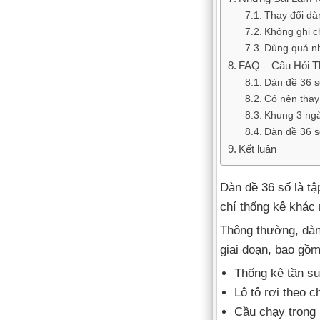
Thay đổi dàn
Không ghi c
Dùng quá nh
FAQ – Câu Hỏi 
Dàn đề 36 s
Có nên thay
Khung 3 ngà
Dàn đề 36 s
Kết luận
Dàn đề 36 số là tậ
chí thống kê khác
Thông thường, dàn 
giai đoạn, bao gồm
Thống kê tần su
Lô tô rơi theo c
Cầu chạy trong 