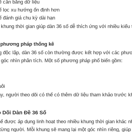
 cân bằng dữ liệu
 lọc xu hướng ổn định hơn
 đánh giá chu kỳ dài hạn
o khung thời gian giúp dàn 36 số dễ thích ứng với nhiều kiểu
 phương pháp thống kê
g độc lập, dàn 36 số còn thường được kết hợp với các phư
 góc nhìn phân tích. Một số phương pháp phổ biến gồm:
uôi
, người theo dõi có thể có thêm dữ liệu tham khảo trước kh
.
 Dõi Dàn Đề 36 Số
ể được áp dụng linh hoạt theo nhiều khung thời gian khác 
từng người. Mỗi khung sẽ mang lại một góc nhìn riêng, giúp 