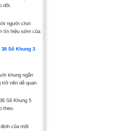
 dõi.
khi người chơi
n tín hiệu sớm của
 36 Số Khung 3
 với khung ngắn
g trở nên dễ quan
 36 Số Khung 5
p theo.
 định của một