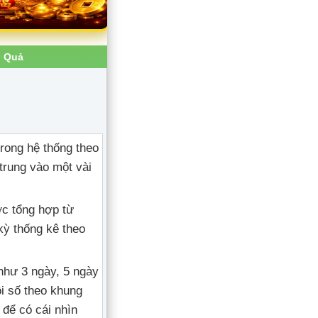
u Quả
rong hệ thống theo
trung vào một vài
c tổng hợp từ
kỳ thống kê theo
như 3 ngày, 5 ngày
ôi số theo khung
để có cái nhìn