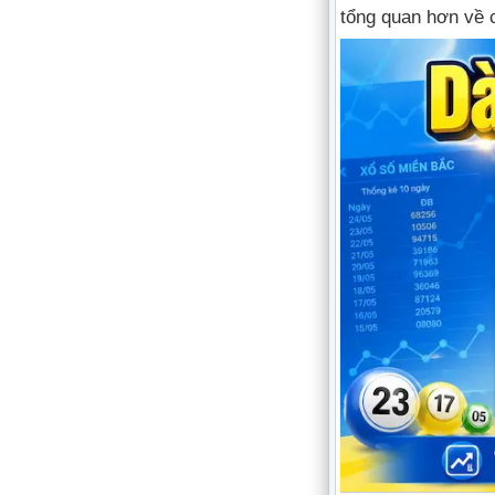
tổng quan hơn về 