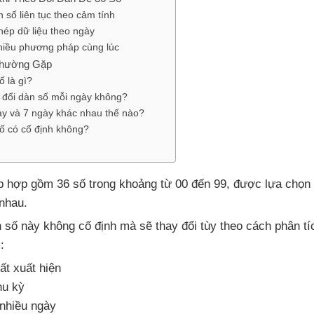
 số liên tục theo cảm tính
hép dữ liệu theo ngày
iều phương pháp cùng lúc
Thường Gặp
ố là gì?
 đổi dàn số mỗi ngày không?
y và 7 ngày khác nhau thế nào?
ố có cố định không?
p hợp gồm 36 số trong khoảng từ 00 đến 99, được lựa chọn 
 nhau.
số này không cố định mà sẽ thay đổi tùy theo cách phân tíc
:
ất xuất hiện
hu kỳ
nhiều ngày