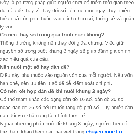
Đây là phương pháp giúp người chơi có thêm thời gian theo
dõi cầu đề thay vì thay đổi số liên tục mỗi ngày. Tuy nhiên
hiệu quả còn phụ thuộc vào cách chọn số, thống kê và quản
lý vốn.
Có nên thay số trong quá trình nuôi không?
Thông thường không nên thay đổi giữa chừng. Việc giữ
nguyên số trong suốt khung 3 ngày sẽ giúp đánh giá chính
xác hiệu quả của cầu.
Nên nuôi một số hay dàn đề?
Điều này phụ thuộc vào nguồn vốn của mỗi người. Nếu vốn
hạn chế, nên ưu tiên ít số để dễ kiểm soát chi phí.
Có nên kết hợp dàn đề khi nuôi khung 3 ngày?
Có thể tham khảo các dạng dàn đề 16 số, dàn đề 20 số
hoặc dàn đề 36 số nếu muốn tăng độ phủ số. Tuy nhiên cần
cân đối với khả năng tài chính thực tế.
Ngoài phương pháp nuôi đề khung 3 ngày, người chơi có
thể tham khảo thêm các bài viết trong
chuyên mục Lô