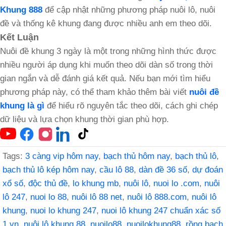
Khung 888
để cập nhật những phương pháp nuôi lô, nuôi
đề và thống kê khung đang được nhiều anh em theo dõi.
Kết Luận
Nuôi đề khung 3 ngày là một trong những hình thức được
nhiều người áp dụng khi muốn theo dõi dàn số trong thời
gian ngắn và dễ đánh giá kết quả. Nếu bạn mới tìm hiểu
phương pháp này, có thể tham khảo thêm bài viết
nuôi đề
khung là gì
để hiểu rõ nguyên tắc theo dõi, cách ghi chép
dữ liệu và lựa chọn khung thời gian phù hợp.
Tags:
3 càng vip hôm nay
,
bạch thủ hôm nay
,
bạch thủ lô
,
bạch thủ lô kép hôm nay
,
cầu lô 88
,
dàn đề 36 số
,
dự đoán
xổ số
,
độc thủ đề
,
lo khung mb
,
nuôi lô
,
nuoi lo .com
,
nuôi
lô 247
,
nuoi lo 88
,
nuôi lô 88 net
,
nuôi lô 888.com
,
nuôi lô
khung
,
nuoi lo khung 247
,
nuoi lô khung 247 chuẩn xác số
1 vn
,
nuôi lô khung 88
,
nuoilo88
,
nuoilokhung88
,
rồng bạch