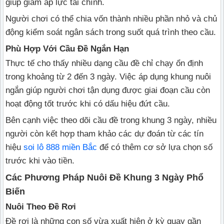
giúp giảm áp lực tài chính.
Người chơi có thể chia vốn thành nhiều phần nhỏ và chủ
động kiểm soát ngân sách trong suốt quá trình theo cầu.
Phù Hợp Với Cầu Đề Ngắn Hạn
Thực tế cho thấy nhiều dạng cầu đề chỉ chạy ổn định
trong khoảng từ 2 đến 3 ngày. Việc áp dụng khung nuôi
ngắn giúp người chơi tận dụng được giai đoạn cầu còn
hoạt động tốt trước khi có dấu hiệu đứt cầu.
Bên cạnh việc theo dõi cầu đề trong khung 3 ngày, nhiều
người còn kết hợp tham khảo các dự đoán từ các tín
hiệu
soi lô 888 miền Bắc
để có thêm cơ sở lựa chọn số
trước khi vào tiền.
Các Phương Pháp Nuôi Đề Khung 3 Ngày Phổ
Biến
Nuôi Theo Đề Rơi
Đề rơi là những con số vừa xuất hiện ở kỳ quay gần