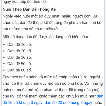
ngày liên tiếp để theo dõi.
Nuôi Theo Dàn Đề Thống Kê
Ngoài việc nuôi một số duy nhất, nhiều người còn lựa
chọn các dàn đề thống kê để tăng độ phủ và hạn chế bỏ
sót những con số có tín hiệu tốt.
Một số dạng dàn đề được áp dụng phổ biến gồm:
Dàn đề 16 số.
Dàn đề 20 số.
Dàn đề 36 số.
Dàn đề 50 số.
Dàn đề 60 số.
Tùy theo ngân sách và mức độ chấp nhận rủi ro, người
chơi có thể lựa chọn quy mô dàn số phù hợp. Với những
anh em muốn mở rộng phạm vi theo dõi trong cùng một
chu kỳ, có thể tham khảo thêm các chuyên mục như
dàn
đề 16 số khung 3 ngày
,
dàn đề 20 số khung 3 ngày
hoặc