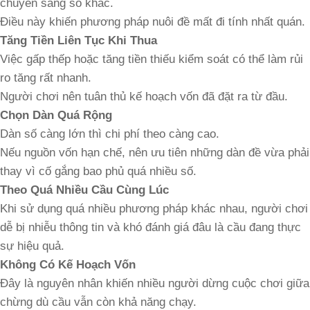
chuyển sang số khác.
Điều này khiến phương pháp nuôi đề mất đi tính nhất quán.
Tăng Tiền Liên Tục Khi Thua
Việc gấp thếp hoặc tăng tiền thiếu kiểm soát có thể làm rủi
ro tăng rất nhanh.
Người chơi nên tuân thủ kế hoạch vốn đã đặt ra từ đầu.
Chọn Dàn Quá Rộng
Dàn số càng lớn thì chi phí theo càng cao.
Nếu nguồn vốn hạn chế, nên ưu tiên những dàn đề vừa phải
thay vì cố gắng bao phủ quá nhiều số.
Theo Quá Nhiều Cầu Cùng Lúc
Khi sử dụng quá nhiều phương pháp khác nhau, người chơi
dễ bị nhiễu thông tin và khó đánh giá đâu là cầu đang thực
sự hiệu quả.
Không Có Kế Hoạch Vốn
Đây là nguyên nhân khiến nhiều người dừng cuộc chơi giữa
chừng dù cầu vẫn còn khả năng chạy.