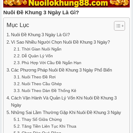
Nuôi Đề Khung 3 Ngày Là Gì?
Mục Lục
Nuôi Đề Khung 3 Ngày Là Gì?
Vì Sao Nhiều Người Chọn Nuôi Đề Khung 3 Ngày?
Thời Gian Nuôi Ngắn
Dễ Quản Lý Vốn
Phù Hợp Với Cầu Đề Ngắn Hạn
Các Phương Pháp Nuôi Đề Khung 3 Ngày Phổ Biến
Nuôi Theo Đề Rơi
Nuôi Theo Cầu Ghép
Nuôi Theo Dàn Đề Thống Kê
Cách Vận Hành Và Quản Lý Vốn Khi Nuôi Đề Khung 3
Ngày
Những Sai Lầm Thường Gặp Khi Nuôi Đề Khung 3 Ngày
Thay Số Giữa Chừng
Tăng Tiền Liên Tục Khi Thua