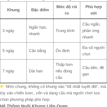
Mức độ rủi
Phù hợp
Khung
Đặc điểm
ro
với
Cầu ngắn,
Ngắn hạn,
3 ngày
Trung bình
phản ứng
nhanh
nhanh
Đa số người
5 ngày
Cân bằng
Ổn định
chơi
Thấp hơn
Cầu bền, đề
7 ngày
Dài hạn
nếu đúng
gan
cầu
Nhìn chung, không có khung nào “tốt nhất tuyệt đối”, mà
tùy vào chiến lược, vốn và dạng cầu mà người chơi lựa
chọn phương pháp phù hợp.
Hệ Thống Nuôi Khung Liên Quan