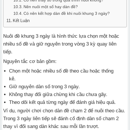
Có nên thay số trong quá trình nuôi không?
Nên nuôi một số hay dàn đề?
Có nên kết hợp dàn đề khi nuôi khung 3 ngày?
Kết Luận
Nuôi đề khung 3 ngày là hình thức lựa chọn một hoặc
nhiều số đề và giữ nguyên trong vòng 3 kỳ quay liên
tiếp.
Nguyên tắc cơ bản gồm:
Chọn một hoặc nhiều số đề theo cầu hoặc thống
kê.
Giữ nguyên dàn số trong 3 ngày.
Không thay đổi giữa chừng khi cầu chưa gãy.
Theo dõi kết quả từng ngày để đánh giá hiệu quả.
Ví dụ, người chơi chọn dàn đề chạm 2 để nuôi theo cầu.
Trong 3 ngày liên tiếp sẽ đánh cố định dàn số chạm 2
thay vì đổi sang dàn khác sau mỗi lần trượt.