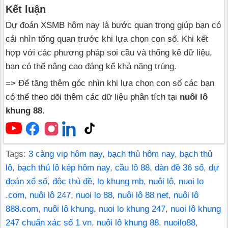
Kết luận
Dự đoán XSMB hôm nay là bước quan trọng giúp bạn có
cái nhìn tổng quan trước khi lựa chọn con số. Khi kết
hợp với các phương pháp soi cầu và thống kê dữ liệu,
bạn có thể nâng cao đáng kể khả năng trúng.
=> Để tăng thêm góc nhìn khi lựa chọn con số các bạn
có thể theo dõi thêm các dữ liệu phân tích tại
nuôi lô
khung 88
.
Tags:
3 càng vip hôm nay
,
bạch thủ hôm nay
,
bạch thủ
lô
,
bạch thủ lô kép hôm nay
,
cầu lô 88
,
dàn đề 36 số
,
dự
đoán xổ số
,
độc thủ đề
,
lo khung mb
,
nuôi lô
,
nuoi lo
.com
,
nuôi lô 247
,
nuoi lo 88
,
nuôi lô 88 net
,
nuôi lô
888.com
,
nuôi lô khung
,
nuoi lo khung 247
,
nuoi lô khung
247 chuẩn xác số 1 vn
,
nuôi lô khung 88
,
nuoilo88
,