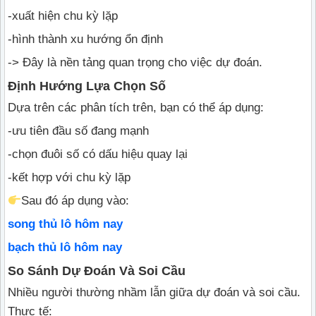
-xuất hiện chu kỳ lặp
-hình thành xu hướng ổn định
-> Đây là nền tảng quan trọng cho việc dự đoán.
Định Hướng Lựa Chọn Số
Dựa trên các phân tích trên, bạn có thể áp dụng:
-ưu tiên đầu số đang mạnh
-chọn đuôi số có dấu hiệu quay lại
-kết hợp với chu kỳ lặp
Sau đó áp dụng vào:
song thủ lô hôm nay
bạch thủ lô hôm nay
So Sánh Dự Đoán Và Soi Cầu
Nhiều người thường nhầm lẫn giữa dự đoán và soi cầu.
Thực tế: