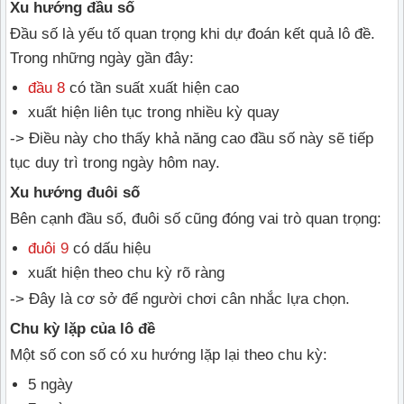
Xu hướng đầu số
Đầu số là yếu tố quan trọng khi dự đoán kết quả lô đề.
Trong những ngày gần đây:
đầu 8
có tần suất xuất hiện cao
xuất hiện liên tục trong nhiều kỳ quay
-> Điều này cho thấy khả năng cao đầu số này sẽ tiếp
tục duy trì trong ngày hôm nay.
Xu hướng đuôi số
Bên cạnh đầu số, đuôi số cũng đóng vai trò quan trọng:
đuôi
9
có dấu hiệu
xuất hiện theo chu kỳ rõ ràng
-> Đây là cơ sở để người chơi cân nhắc lựa chọn.
Chu kỳ lặp của lô đề
Một số con số có xu hướng lặp lại theo chu kỳ:
5 ngày