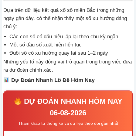
Dựa trên dữ liệu kết quả xổ số miền Bắc trong những
ngày gần đây, có thể nhận thấy một số xu hướng đáng
chú ý:
Các con số có dấu hiệu lặp lại theo chu kỳ ngắn
Một số đầu số xuất hiện liên tục
Đuôi số có xu hướng quay lại sau 1–2 ngày
Những yếu tố này đóng vai trò quan trọng trong việc đưa
ra dự đoán chính xác.
Dự Đoán Nhanh Lô Đề Hôm Nay
DỰ ĐOÁN NHANH HÔM NAY
06-08-2026
Tham khảo từ thống kê và dữ liệu theo dõi gần nhất