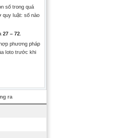
on số trong quá
 quy luật: số nào
ra
27 – 72
.
t hợp phương pháp
a loto trước khi
ng ra