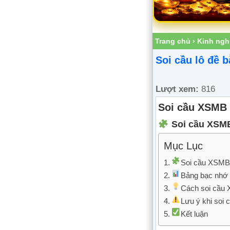
Trang chủ
›
Kinh ng
Soi cầu lô đề
Lượt xem:
816
Soi cầu XSMB 
Soi cầu XSMB
Mục Lục
Soi cầu XSMB 
Bảng bạc nhớ 
Cách soi cầu 
Lưu ý khi soi 
Kết luận