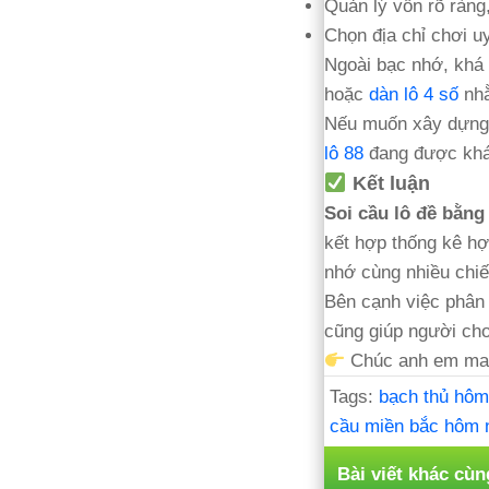
Quản lý vốn rõ ràng,
Chọn địa chỉ chơi uy
Ngoài bạc nhớ, khá
hoặc
dàn lô 4 số
nhằ
Nếu muốn xây dựng 
lô 88
đang được khá 
Kết luận
Soi cầu lô đề bằng
kết hợp thống kê hợ
nhớ cùng nhiều chiế
Bên cạnh việc phân 
cũng giúp người chơ
Chúc anh em may
Tags:
bạch thủ hôm
cầu miền bắc hôm 
Bài viết khác cù