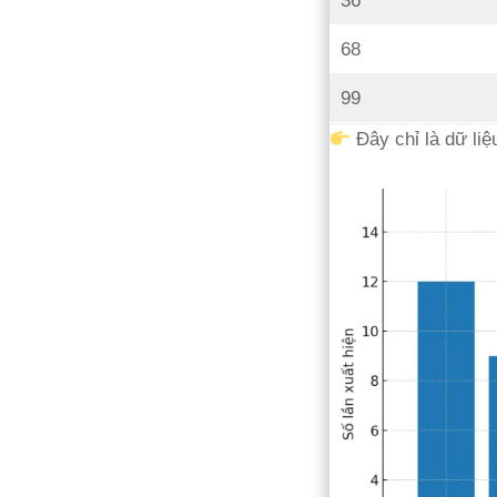
36
68
99
Đây chỉ là dữ li