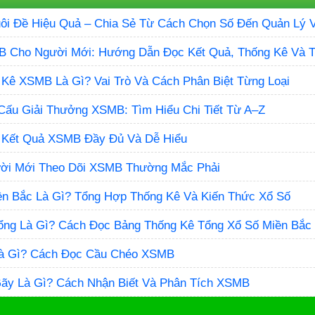
ôi Đề Hiệu Quả – Chia Sẻ Từ Cách Chọn Số Đến Quản Lý 
B Cho Người Mới: Hướng Dẫn Đọc Kết Quả, Thống Kê Và 
 Kê XSMB Là Gì? Vai Trò Và Cách Phân Biệt Từng Loại
Cấu Giải Thưởng XSMB: Tìm Hiểu Chi Tiết Từ A–Z
 Kết Quả XSMB Đầy Đủ Và Dễ Hiểu
ười Mới Theo Dõi XSMB Thường Mắc Phải
ền Bắc Là Gì? Tổng Hợp Thống Kê Và Kiến Thức Xổ Số
ổng Là Gì? Cách Đọc Bảng Thống Kê Tổng Xổ Số Miền Bắc
Là Gì? Cách Đọc Cầu Chéo XSMB
ãy Là Gì? Cách Nhận Biết Và Phân Tích XSMB