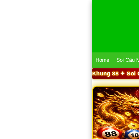
Home
Soi Cầu 
ng Bạch Kim ✦ Nuôi Lô Khung 88 ✦ Soi Cầu 88 ✦