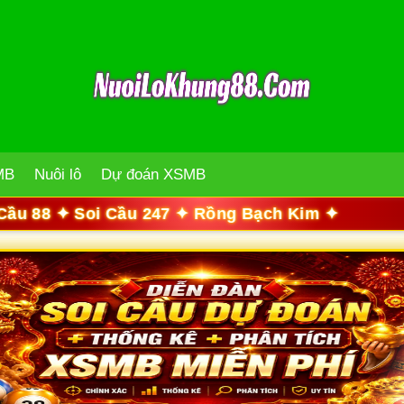
MB
Nuôi lô
Dự đoán XSMB
 Soi Cầu 247 ✦ Rồng Bạch Kim ✦