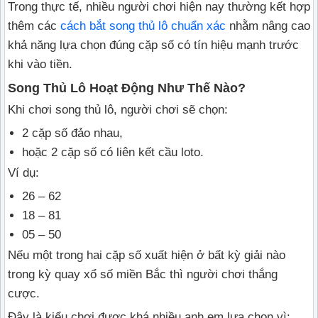
Trong thực tế, nhiều người chơi hiện nay thường kết hợp
thêm các
cách bắt song thủ lô chuẩn xác
nhằm nâng cao
khả năng lựa chọn đúng cặp số có tín hiệu mạnh trước
khi vào tiền.
Song Thủ Lô Hoạt Động Như Thế Nào?
Khi chơi song thủ lô, người chơi sẽ chọn:
2 cặp số đảo nhau,
hoặc 2 cặp số có liên kết cầu loto.
Ví dụ:
26 – 62
18 – 81
05 – 50
Nếu một trong hai cặp số xuất hiện ở bất kỳ giải nào
trong kỳ quay xổ số miền Bắc thì người chơi thắng
cược.
Đây là kiểu chơi được khá nhiều anh em lựa chọn vì: