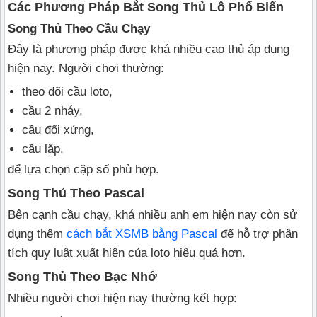
Các Phương Pháp Bắt Song Thủ Lô Phổ Biến
Song Thủ Theo Cầu Chạy
Đây là phương pháp được khá nhiều cao thủ áp dụng
hiện nay. Người chơi thường:
theo dõi cầu loto,
cầu 2 nháy,
cầu đối xứng,
cầu lặp,
để lựa chọn cặp số phù hợp.
Song Thủ Theo Pascal
Bên cạnh cầu chạy, khá nhiều anh em hiện nay còn sử
dụng thêm
cách bắt XSMB bằng Pascal
để hỗ trợ phân
tích quy luật xuất hiện của loto hiệu quả hơn.
Song Thủ Theo Bạc Nhớ
Nhiều người chơi hiện nay thường kết hợp: