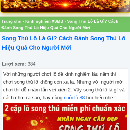
Trang chủ
›
Kinh nghiệm XSMB
›
Song Thủ Lô Là Gì? Cách
Đánh Song Thủ Lô Hiệu Quả Cho Người Mới
Song Thủ Lô Là Gì? Cách Đánh Song Thủ Lô
Hiệu Quả Cho Người Mới
Lượt xem:
384
Với những người chơi lô đề kinh nghiệm lâu năm thì
chơi song thủ lô không còn xa lạ. Nhưng với người mới
chơi thì dễ nhầm lẫn với xiên 2. Vậy song thủ lô là gì và
cách chơi ra sao, hãy cùng
nuôi lô 88
tìm hiểu nhé !