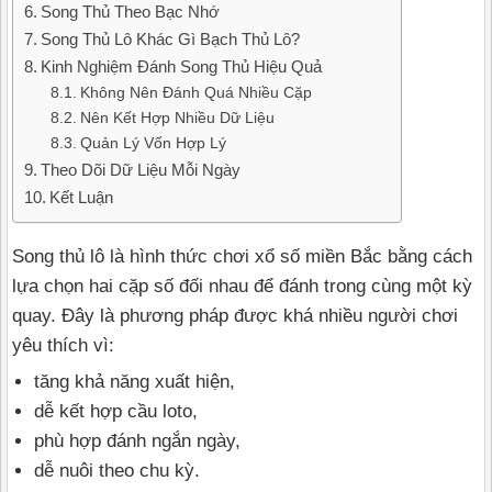
Song Thủ Theo Bạc Nhớ
Song Thủ Lô Khác Gì Bạch Thủ Lô?
Kinh Nghiệm Đánh Song Thủ Hiệu Quả
Không Nên Đánh Quá Nhiều Cặp
Nên Kết Hợp Nhiều Dữ Liệu
Quản Lý Vốn Hợp Lý
Theo Dõi Dữ Liệu Mỗi Ngày
Kết Luận
Song thủ lô là hình thức chơi xổ số miền Bắc bằng cách
lựa chọn hai cặp số đối nhau để đánh trong cùng một kỳ
quay. Đây là phương pháp được khá nhiều người chơi
yêu thích vì:
tăng khả năng xuất hiện,
dễ kết hợp cầu loto,
phù hợp đánh ngắn ngày,
dễ nuôi theo chu kỳ.