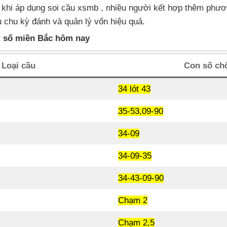
ng khi áp dụng soi cầu xsmb , nhiều người kết hợp thêm ph
 chu kỳ đánh và quản lý vốn hiệu quả.
 số miền Bắc hôm nay
Loại cầu
Con số ch
34 lót 43
35-53,09-90
34-09
34-09-35
34-43-09-90
Chạm 2
Chạm 2,5