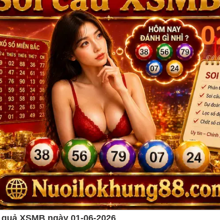
ết quả XSMB ngày
01
-06-2026