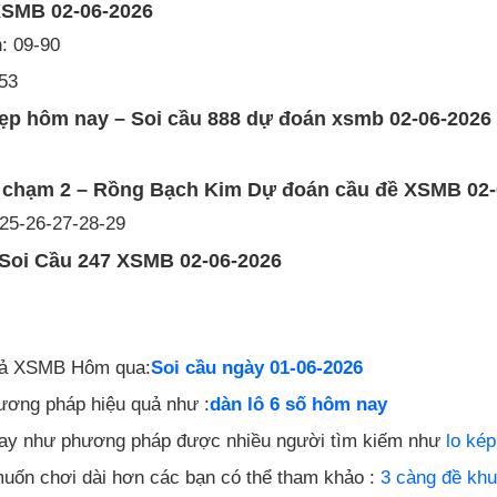
 XSMB
02
-06-2026
h: 09-90
-53
đẹp hôm nay
–
Soi cầu 888
d
ự
đoán
xsmb
02
-06-2026
ố chạm 2 – Rồng Bạch Kim Dự đoán cầu đề XSMB
02
-25-26-27-28-29
 Soi Cầu 247 XSMB
02-06-2026
ả XSMB Hôm qua:
Soi cầu ngày 01-06-2026
ơng pháp hiệu quả như :
dàn lô 6 số hôm nay
ay như phương pháp được nhiều người tìm kiếm như
lo ké
uốn chơi dài hơn các bạn có thể tham khảo :
3 càng đề kh