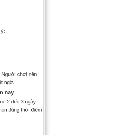
 ý:
. Người chơi nên
ất ngờ.
m nay
tục 2 đến 3 ngày
họn đúng thời điểm