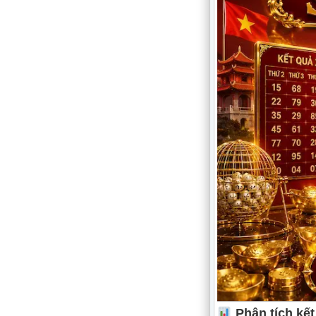
Phân tích k