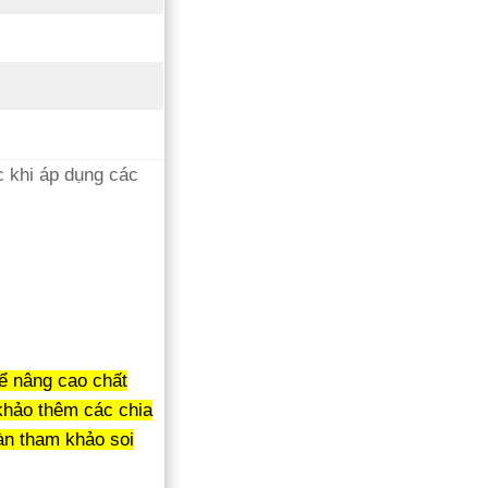
 khi áp dụng các
ể nâng cao chất
khảo thêm các chia
àn tham khảo soi