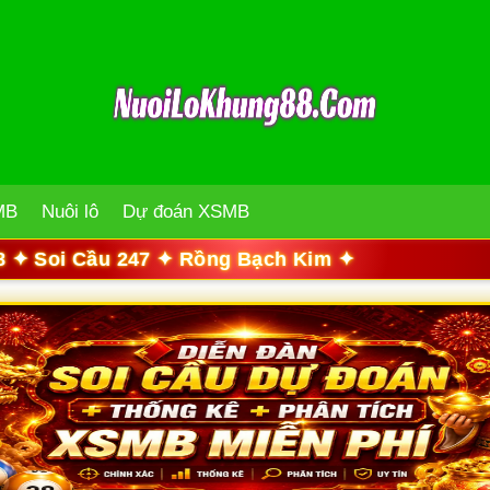
MB
Nuôi lô
Dự đoán XSMB
247 ✦ Rồng Bạch Kim ✦