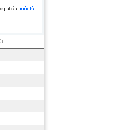
ương pháp
nuôi lô
ốt