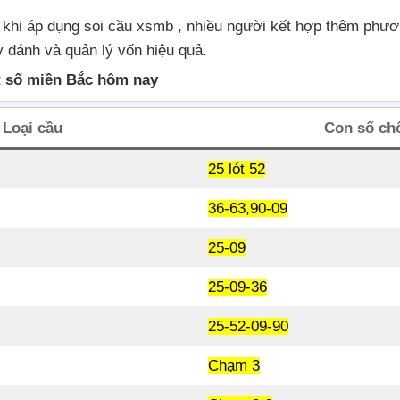
ng khi áp dụng soi cầu xsmb , nhiều người kết hợp thêm ph
 đánh và quản lý vốn hiệu quả.
 số miền Bắc hôm nay
Loại cầu
Con số ch
25 lót 52
36-63,90-09
25-09
25-09-36
25-52-09-90
Chạm 3