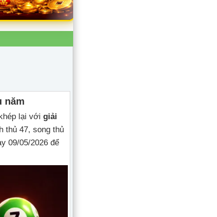
u năm
khép lại với
giải
 thủ 47, song thủ
ày 09/05/2026 để