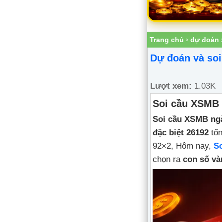
Trang chủ
›
dự đoán
Dự đoán và soi
Lượt xem:
1.03K
Soi cầu XSMB 
Soi cầu XSMB ngà
đặc biệt
26192
tổ
92×2, Hôm nay,
So
chọn ra
con số và