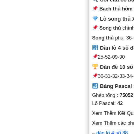
Bạch thủ hô
Lô
song thủ 
Song thủ
chín
Song thủ
phụ: 36
Dàn lô 4 số 
25-52-09-90
Dàn đề 10 số
30-31-32-33-34
Bảng Pascal
Ghép tổng :
75052
Lô Pascal:
42
Xem Thêm Kết Qu
Xem Thêm các phư
–
dàn lô 4 số 88