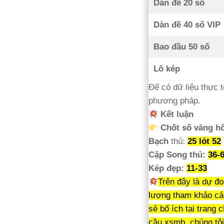
Dàn đề 20 số
Dàn đề 40 số VIP
Bao đầu 50 số
Lô kép
Để có dữ liệu thực 
phương pháp.
Kết luận
Chốt số vàng h
Bạch
thủ:
25 lót 52
Cặp
Song thủ:
36-
Kép đẹp:
11-33
Trên đây là dự đ
lượng tham khảo các
sẻ bổ ích tại trang 
cầu xsmb,
chúng tô