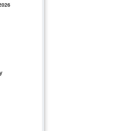
2026
y