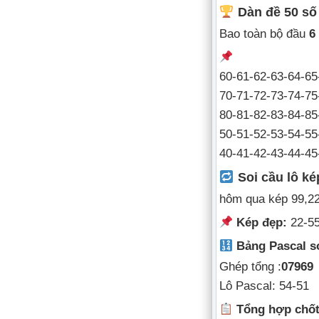
Dàn đề 50 số
Bao toàn bộ đầu
6
60-61-62-63-64-65
70-71-72-73-74-75
80-81-82-83-84-85
50-51-52-53-54-55
40-41-42-43-44-45
Soi cầu lô k
hôm qua kép 99,22,
Kép đẹp:
22-5
Bảng Pascal s
Ghép tổng :
07969
Lô Pascal: 54-51
Tổng hợp chốt