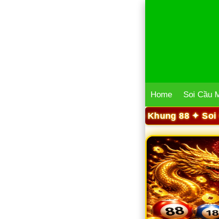
Home
Soi Cầu 
ch Kim ✦ Nuôi Lô Khung 88 ✦ Soi Cầu 88 ✦ Soi 