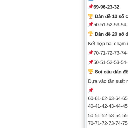
69-96-23-32
Dàn đề 10 số 
50-51-52-53-54
Dàn đề 20 số 
Kết hợp hai chạm 
70-71-72-73-74
50-51-52-53-54
Soi cầu dàn đ
Dựa vào tần suất
60-61-62-63-64-65
40-41-42-43-44-45
50-51-52-53-54-55
70-71-72-73-74-75