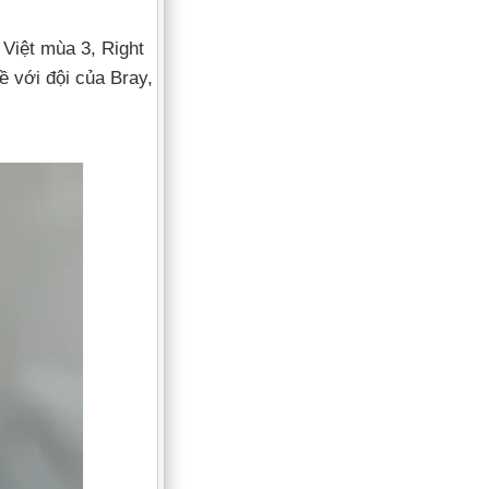
 Việt mùa 3, Right
ề với đội của Bray,