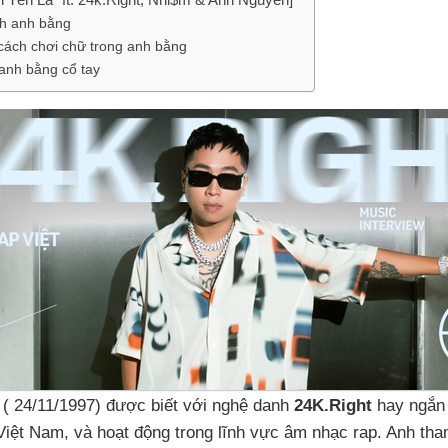
nh anh bằng
 cách chơi chữ trong anh bằng
í anh bằng cổ tay
( 24/11/1997) được biết với nghệ danh
24K.Right
hay ngắn 
Việt Nam, và hoạt động trong lĩnh vực âm nhạc rap. Anh th