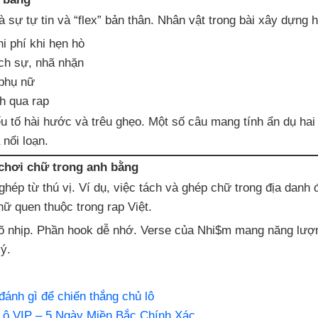
à sự tự tin và “flex” bản thân. Nhân vật trong bài xây dựng 
i phí khi hẹn hò
ch sự, nhã nhặn
 phụ nữ
nh qua rap
u tố hài hước và trêu ghẹo. Một số câu mang tính ẩn dụ hai
 nổi loạn.
 chơi chữ trong anh bằng
ghép từ thú vị. Ví dụ, việc tách và ghép chữ trong địa danh 
hữ quen thuộc trong rap Việt.
rõ nhịp. Phần hook dễ nhớ. Verse của Nhi$m mang năng lư
ý.
ánh gì để chiến thắng chủ lô
Lô VIP – 5 Ngày Miền Bắc Chính Xác