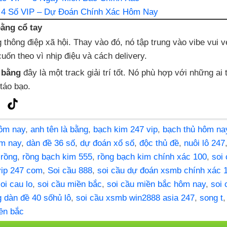
 4 Số VIP – Dự Đoán Chính Xác Hôm Nay
bằng cổ tay
 thông điệp xã hội. Thay vào đó, nó tập trung vào vibe vui v
uốn theo vì nhịp điệu và cách delivery.
 bằng
đây là một track giải trí tốt. Nó phù hợp với những ai 
 táo bạo.
hôm nay
,
anh tên là bằng
,
bạch kim 247 vip
,
bạch thủ hôm na
ôm nay
,
dàn đề 36 số
,
dự đoán xổ số
,
độc thủ đề
,
nuôi lô 247
,
rồng
,
rồng bạch kim 555
,
rồng bạch kim chính xác 100
,
soi
vip 247 com
,
Soi cầu 888
,
soi cầu dự đoán xsmb chính xác 1
oi cau lo
,
soi cầu miền bắc
,
soi cầu miền bắc hôm nay
,
soi 
g dàn đề 40 sốhủ lô
,
soi cầu xsmb win2888 asia 247
,
song t
ền bắc