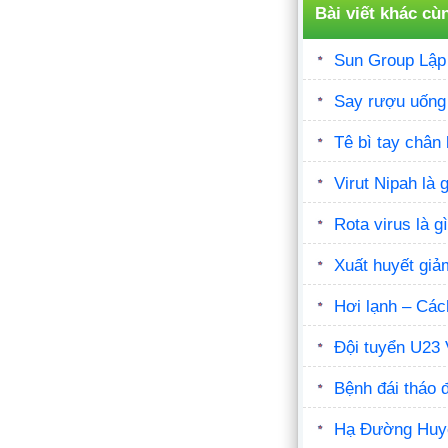
Bài viết khác c
Sun Group Lập
Say rượu uống 
Tê bì tay chân
Virut Nipah là 
Rota virus là 
Xuất huyết giả
Hơi lạnh – Các
Đội tuyển U23
Bệnh đái tháo đ
Hạ Đường Huyết