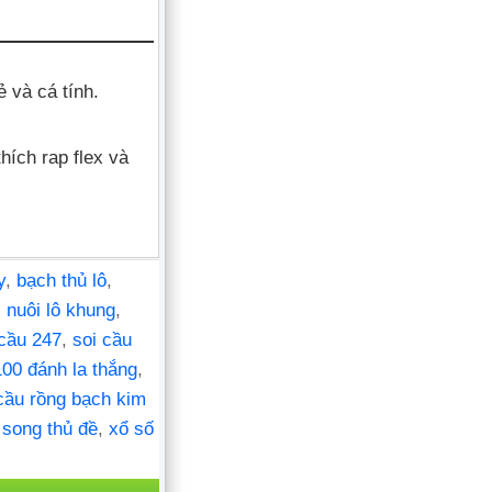
ẻ và cá tính.
thích rap flex và
y
,
bạch thủ lô
,
,
nuôi lô khung
,
 cầu 247
,
soi cầu
00 đánh la thắng
,
cầu rồng bạch kim
,
song thủ đề
,
xổ số