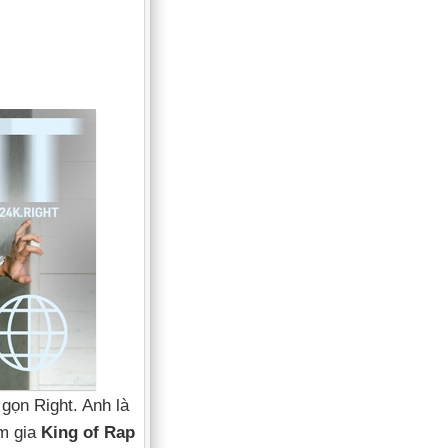
gọn Right. Anh là
am gia
King of Rap