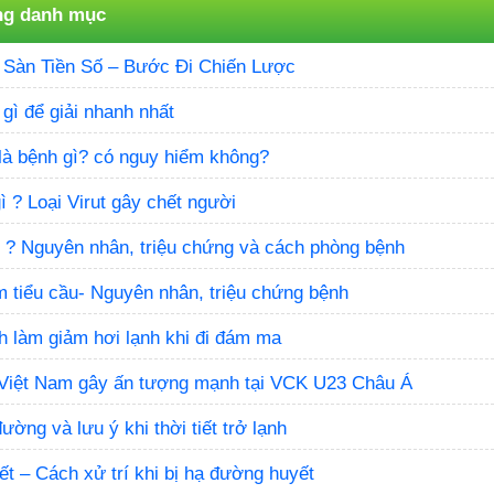
ùng danh mục
 Sàn Tiền Số – Bước Đi Chiến Lược
gì để giải nhanh nhất
 là bệnh gì? có nguy hiểm không?
gì ? Loại Virut gây chết người
gì ? Nguyên nhân, triệu chứng và cách phòng bệnh
m tiểu cầu- Nguyên nhân, triệu chứng bệnh
h làm giảm hơi lạnh khi đi đám ma
 Việt Nam gây ấn tượng mạnh tại VCK U23 Châu Á
ường và lưu ý khi thời tiết trở lạnh
 – Cách xử trí khi bị hạ đường huyết