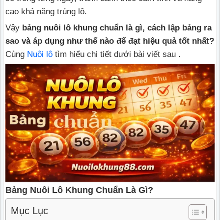
cao khả năng trúng lô.
Vậy
bảng nuôi lô khung chuẩn là gì, cách lập bảng ra
sao và áp dụng như thế nào để đạt hiệu quả tốt nhất?
Cùng
Nuôi lô
tìm hiểu chi tiết dưới bài viết sau .
Bảng Nuôi Lô Khung Chuẩn Là Gì?
Mục Lục