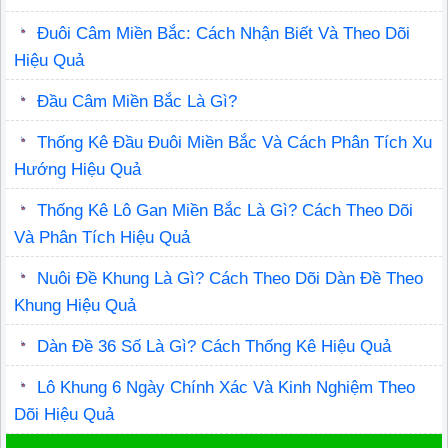
Đuôi Câm Miền Bắc: Cách Nhận Biết Và Theo Dõi
Hiệu Quả
Đầu Câm Miền Bắc Là Gì?
Thống Kê Đầu Đuôi Miền Bắc Và Cách Phân Tích Xu
Hướng Hiệu Quả
Thống Kê Lô Gan Miền Bắc Là Gì? Cách Theo Dõi
Và Phân Tích Hiệu Quả
Nuôi Đề Khung Là Gì? Cách Theo Dõi Dàn Đề Theo
Khung Hiệu Quả
Dàn Đề 36 Số Là Gì? Cách Thống Kê Hiệu Quả
Lô Khung 6 Ngày Chính Xác Và Kinh Nghiệm Theo
Dõi Hiệu Quả