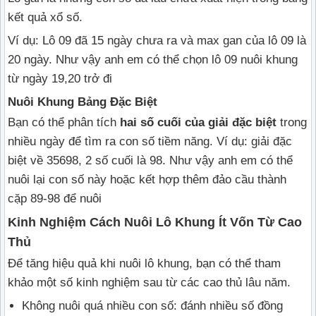
kết quả xổ số.
Ví dụ: Lô 09 đã 15 ngày chưa ra và max gan của lô 09 là
20 ngày. Như vậy anh em có thể chọn lô 09 nuôi khung
từ ngày 19,20 trở đi
Nuôi Khung Bảng Đặc Biệt
Bạn có thể phân tích
hai số cuối của giải đặc biệt
trong
nhiều ngày để tìm ra con số tiềm năng. Ví dụ: giải đặc
biệt về 35698, 2 số cuối là 98. Như vậy anh em có thể
nuôi lại con số này hoặc kết hợp thêm đảo cầu thành
cặp 89-98 để nuôi
Kinh Nghiệm Cách Nuôi Lô Khung Ít Vốn Từ Cao
Thủ
Để tăng hiệu quả khi nuôi lô khung, bạn có thể tham
khảo một số kinh nghiệm sau từ các cao thủ lâu năm.
Không nuôi quá nhiều con số: đánh nhiều số đồng