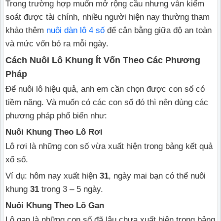
Trong trường hợp muốn mở rộng cầu nhưng vẫn kiểm
soát được tài chính, nhiều người hiện nay thường tham
khảo thêm
nuôi dàn lô 4 số
để cân bằng giữa độ an toàn
và mức vốn bỏ ra mỗi ngày.
Cách Nuôi Lô Khung Ít Vốn Theo Các Phương
Pháp
Để nuôi lô hiệu quả, anh em cần chọn được con số có
tiềm năng. Và muốn có các con số đó thì nên dùng các
phương pháp phổ biến như:
Nuôi Khung Theo Lô Rơi
Lô rơi là những con số vừa xuất hiện trong bảng kết quả
xổ số.
Ví dụ: hôm nay xuất hiện
31
, ngày mai bạn có thể nuôi
khung
31
trong 3 – 5 ngày.
Nuôi Khung Theo Lô Gan
Lô gan là những con số đã lâu chưa xuất hiện trong bảng