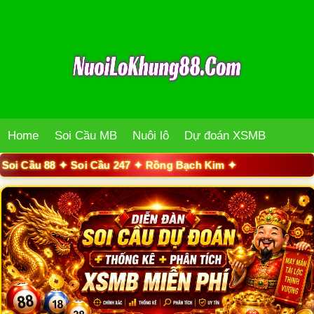
Home
Soi Cầu MB
Nuôi lô
Dự đoán XSMB
ầu 88 ✦ Soi Cầu 247 ✦ Rồng Bạch Kim ✦