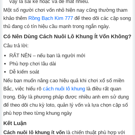
vậy là sai kế hoặc và dễ mất nhiều.
Một số người chơi vốn nhỏ hiện nay cũng thường tham
khảo thêm
Rồng Bạch Kim 777
để theo dõi các cặp song
thủ đang có tín hiệu cầu mạnh trong ngắn ngày.
Có Nên Dùng Cách Nuôi Lô Khung Ít Vốn Không?
Câu trả lời:
RẤT NÊN – nếu bạn là người mới
Phù hợp chơi lâu dài
Dễ kiểm soát
Nếu bạn muốn nâng cao hiệu quả khi chơi xổ số miền
Bắc, việc hiểu rõ
cách nuôi lô khung
là điều rất quan
trọng. Đây là phương pháp được nhiều anh em sử dụng
để theo dõi chu kỳ loto, quản lý vốn và lựa chọn cặp số
phù hợp theo từng khung ngày
Kết Luận
Cách nuôi lô khung ít vốn
là chiến thuật phù hợp với