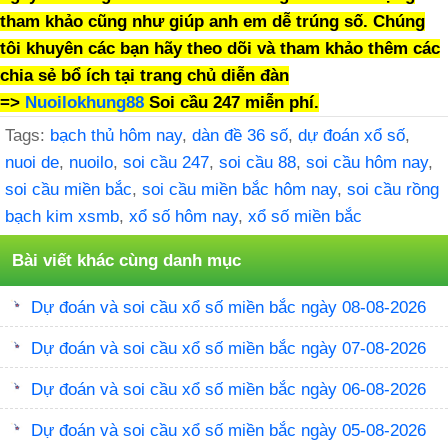
tham khảo cũng như giúp anh em dễ trúng số. Chúng
tôi khuyên các bạn hãy theo dõi và tham khảo thêm các
chia sẻ bổ ích tại trang chủ diễn đàn
=>
Nuoilokhung88
Soi cầu 247 miễn phí.
Tags:
bạch thủ hôm nay
,
dàn đề 36 số
,
dự đoán xổ số
,
nuoi de
,
nuoilo
,
soi cầu 247
,
soi cầu 88
,
soi cầu hôm nay
,
soi cầu miền bắc
,
soi cầu miền bắc hôm nay
,
soi cầu rồng
bạch kim xsmb
,
xổ số hôm nay
,
xổ số miền bắc
Bài viết khác cùng danh mục
Dự đoán và soi cầu xổ số miền bắc ngày 08-08-2026
Dự đoán và soi cầu xổ số miền bắc ngày 07-08-2026
Dự đoán và soi cầu xổ số miền bắc ngày 06-08-2026
Dự đoán và soi cầu xổ số miền bắc ngày 05-08-2026