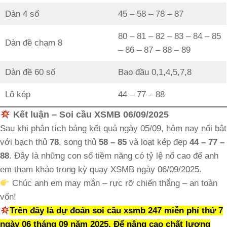
Dàn 4 số
45 – 58 – 78 – 87
80 – 81 – 82 – 83 – 84 – 85
Dàn đề chạm 8
– 86 – 87 – 88 – 89
Dàn đề 60 số
Bao đầu 0,1,4,5,7,8
Lô kép
44 – 77 – 88
Kết luận – Soi cầu XSMB 06/09/2025
Sau khi phân tích bảng kết quả ngày 05/09, hôm nay nổi bật
với bạch thủ
78
, song thủ
58 – 85
và loạt kép đẹp
44 – 77 –
88
. Đây là những con số tiềm năng có tỷ lệ nổ cao để anh
em tham khảo trong kỳ quay XSMB ngày 06/09/2025.
Chúc anh em may mắn – rực rỡ chiến thắng – an toàn
vốn!
Trên đây là dự đoán soi cầu xsmb 247 miễn phí thứ 7
ngày 06 tháng 09 năm 2025. Để nâng cao chất lượng