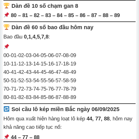
Dàn đề 10 số chạm gan 8
80 – 81 – 82 – 83 – 84 – 85 – 86 – 87 – 88 – 89
Dàn đề 60 số bao đầu hôm nay
Bao đầu
0,1,4,5,7,8
:
00-01-02-03-04-05-06-07-08-09
10-11-12-13-14-15-16-17-18-19
40-41-42-43-44-45-46-47-48-49
50-51-52-53-54-55-56-57-58-59
70-71-72-73-74-75-76-77-78-79
80-81-82-83-84-85-86-87-88-89
Soi cầu lô kép miền Bắc ngày 06/09/2025
Hôm qua xuất hiện hàng loạt lô kép
44, 77, 88
, hôm nay
khả năng cao tiếp tục nổ:
44 – 77 – 88