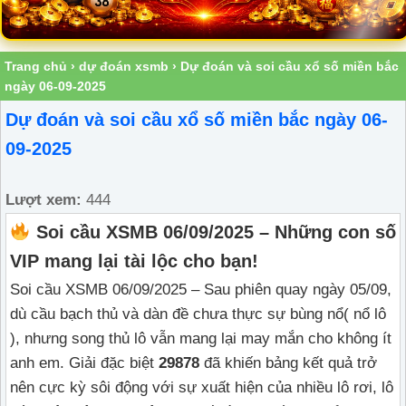
Trang chủ
›
dự đoán xsmb
›
Dự đoán và soi cầu xổ số miền bắc
ngày 06-09-2025
Dự đoán và soi cầu xổ số miền bắc ngày 06-
09-2025
Lượt xem:
444
Soi cầu XSMB 06/09/2025 – Những con số
VIP mang lại tài lộc cho bạn!
Soi cầu XSMB 06/09/2025 – Sau phiên quay ngày 05/09,
dù cầu bạch thủ và dàn đề chưa thực sự bùng nổ( nổ lô
), nhưng song thủ lô vẫn mang lại may mắn cho không ít
anh em. Giải đặc biệt
29878
đã khiến bảng kết quả trở
nên cực kỳ sôi động với sự xuất hiện của nhiều lô rơi, lô