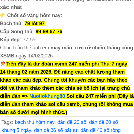
xác nhất
Chốt số vàng hôm nay:
Bạch thủ:
79 lót 97
Cặp
Song thủ:
89-98,67-76
Kép đẹp:
77-55
Chúc toàn thể anh em
may mắn, rực rỡ chiến thắng cùng
XSMB
ngày 14/02/2026
Trên đây là dự đoán xsmb 247 miễn phí Thứ 7 ngày
14 tháng 02 năm 2026. Để nâng cao chất lượng tham
khảo các cầu đẹp. Chúng tôi khuyên các bạn hãy theo
dõi và tham khảo thêm các chia sẻ bổ ích tại trang chủ
diễn đàn =>
Nuoilokhung88
Soi cầu
247 miễn phí (Đây là
diễn đàn tham khảo soi cầu xsmb, chúng tôi không mua
bán số dưới mọi hình thức.)
Tags:
bạch thủ hôm nay
,
dàn đề 20 số
,
dàn đề 20 số
khung 5 ngày
,
dàn đề 36 số bất tử
,
dàn đề 40 số rồng