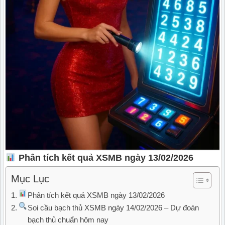
Phân tích kết quả XSMB ngày 13/02/2026
Mục Lục
Phân tích kết quả XSMB ngày 13/02/2026
Soi cầu bạch thủ XSMB ngày 14/02/2026 – Dự đoán
bạch thủ chuẩn hôm nay