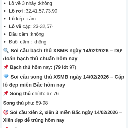
Lô về 3 nháy :không
Lô rơi
:32,41,57,73,90
Lô
kép: câm
Lô về
cặp: 23-32,57-
Đầu câm :không
Đuôi câm : không
Soi cầu bạch thủ XSMB ngày 14/02/2026 – Dự
đoán bạch thủ chuẩn hôm nay
Bạch thủ hôm
nay:
(79 lót
97)
Soi cầu song thủ XSMB ngày 14
/02/2026
– Cặp
lô đẹp miền Bắc hôm nay
Song thủ
chính: 67-76
Song thủ
phụ: 89-98
Soi cầu xiên 2, xiên 3 miền Bắc ngày 14
/02/2026
–
Xiên đẹp dễ trúng hôm nay