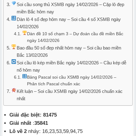
Soi cầu song thủ XSMB ngày 14/02/2026 – Cặp lô đẹp
miền Bắc hôm nay
Dàn lô 4 số đẹp hôm nay – Soi cầu 4 số XSMB ngày
14/02/2026
Dàn đề 10 số chạm 3 – Dự đoán cầu đề miền Bắc
ngày 14/02/2026
Bao đầu 50 số đẹp nhất hôm nay – Soi cầu bao miền
Bắc 13/02/2026
Soi cầu lô kép miền Bắc ngày 14/02/2026 – Cầu kép dễ
nổ hôm nay
Bảng Pascal soi cầu XSMB ngày 14/02/2026 –
Phân tích Pascal chuẩn xác
Kết luận – Soi cầu XSMB ngày 14/02/2026 chuẩn xác
nhất
Giải đặc biệt:
81475
Giải nhất
:
35841
Lô về 2
nháy: 16,23,53,59,94,75