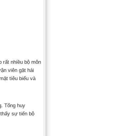
p rất nhiều bộ môn
ận viên gặt hái
ặt tiêu biểu và
g. Tổng huy
thấy sự tiến bộ