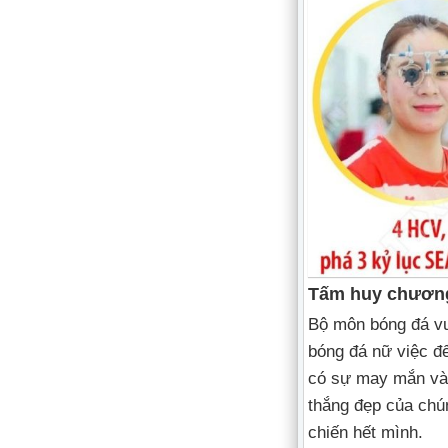
Tấm huy chương
Bộ môn bóng đá vu
bóng đá nữ việc để
có sự may mắn và c
thắng đẹp của chú
chiến hết mình.