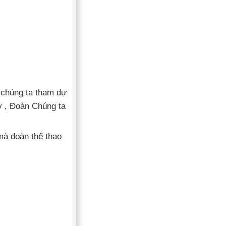
 chúng ta tham dự
ày , Đoàn Chúng ta
mà đoàn thể thao