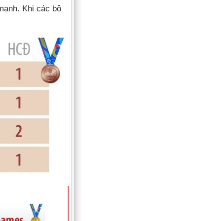
mạnh. Khi các bộ