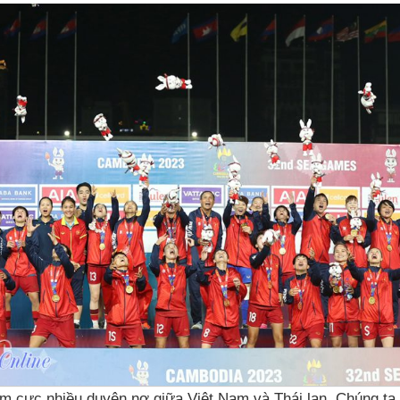
 cực nhiều duyên nợ giữa Việt Nam và Thái lan. Chúng ta đ